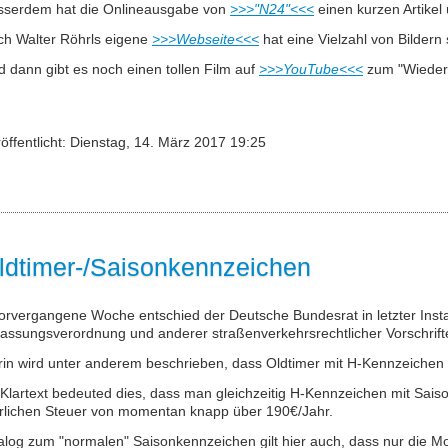
sserdem hat die Onlineausgabe von
>>>"N24"<<<
einen kurzen Artikel
ch Walter Röhrls eigene
>>>Webseite<<<
hat eine Vielzahl von Bildern 
 dann gibt es noch einen tollen Film auf
>>>YouTube<<<
zum "Wieders
öffentlicht: Dienstag, 14. März 2017 19:25
ldtimer-/Saisonkennzeichen
orvergangene Woche entschied der Deutsche Bundesrat in letzter Inst
assungsverordnung und anderer straßenverkehrsrechtlicher Vorschrift
in wird unter anderem beschrieben, dass Oldtimer mit H-Kennzeichen 
Klartext bedeuted dies, dass man gleichzeitig H-Kennzeichen mit Sais
hrlichen Steuer von momentan knapp über 190€/Jahr.
alog zum "normalen" Saisonkennzeichen gilt hier auch, dass nur die 