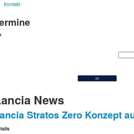
Kontakt
ermine
Aug
Mo
Di
Mi
3
4
5
10
11
12
17
18
19
24
25
26
31
Lancia News
ancia Stratos Zero Konzept au
tails